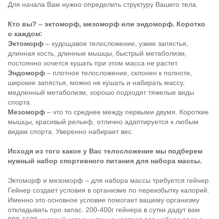
Для начала Вам нужно определить структуру Вашего тела.
Кто вы? – эктоморф, мезоморф или эндоморф. Коротко
о каждом:
Эктоморф
– худощавое телосложение, узкие запястья,
длинная кость, длинные мышцы, быстрый метаболизм,
постоянно хочется кушать при этом масса не растет.
Эндоморф
– плотное телосложение, склонен к полноте,
широкие запястья, можно не кушать и набирать массу,
медленный метаболизм, хорошо подходят тяжелые виды
спорта.
Мезоморф
– что то среднее между первыми двумя. Короткие
мышцы, красивый рельеф, отлично адаптируется к любым
видам спорта. Уверенно набирает вес.
Исходя из того какое у Вас телосложение мы подберем
нужный набор спортивного питания для набора массы.
Эктоморф и мезоморф – для набора массы требуется гейнер.
Гейнер создает условия в организме по переизбытку калорий.
Именно это основное условие помогает вашему организму
откладывать про запас. 200-400г гейнера в сутки дадут вам