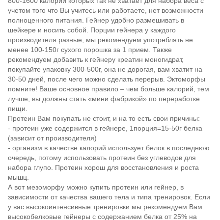
800-1600 калорий которых так не хватает для набора веса с
учетом того что Вы учитесь или работаете, нет возможности
полноценного питания. Гейнер удобно размешивать в
шейкере и носить собой. Порции гейнера у каждого
производителя разные, мы рекомендуем употреблять не
менее 100-150г сухого порошка за 1 прием. Также
рекомендуем добавить к гейнеру креатин моногидрат,
покупайте упаковку 300-500г, она не дорогая, вам хватит на
30-50 дней, после чего можно сделать перерыв. Эктоморфы
помните! Ваше основное правило – чем больше калорий, тем
лучше, вы должны стать «мини фабрикой» по переработке
пищи.
Протеин Вам покупать не стоит, и на то есть свои причины:
- протеин уже содержится в гейнере, 1порция=15-50г белка
(зависит от производителя)
- организм в качестве калорий использует белок в последнюю
очередь, потому использовать протеин без углеводов для
набора глупо. Протеин хорош для восстановления и роста
мышц.
А вот мезоморфу можно купить протеин или гейнер, в
зависимости от качества вашего тела и типа тренировок. Если
у вас высокоинтенсивные тренировки мы рекомендуем Вам
высокобелковые гейнеры с содержанием белка от 25% на