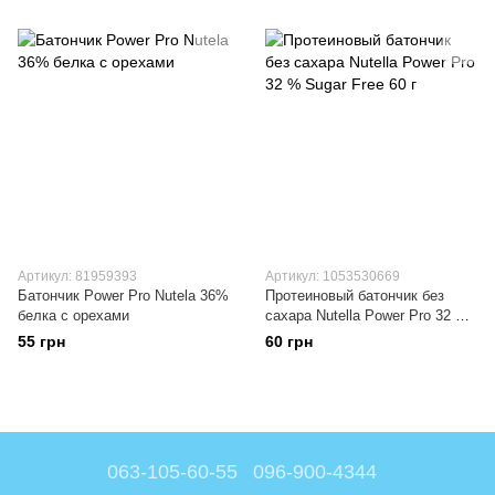
Артикул: 81959393
Артикул: 1053530669
Батончик Power Pro Nutela 36%
Протеиновый батончик без
белка с орехами
сахара Nutella Power Pro 32 %
Sugar Free 60 г
55 грн
60 грн
063-105-60-55
096-900-4344