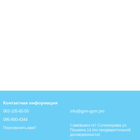
Контактная информация
063-105-60-55
info@gym-gym.pro
096-900-4344
Самовывоз пгт Солоницевка ул.
Перезвонить вам?
Пушкина 14 (по предварительной
договоренности)