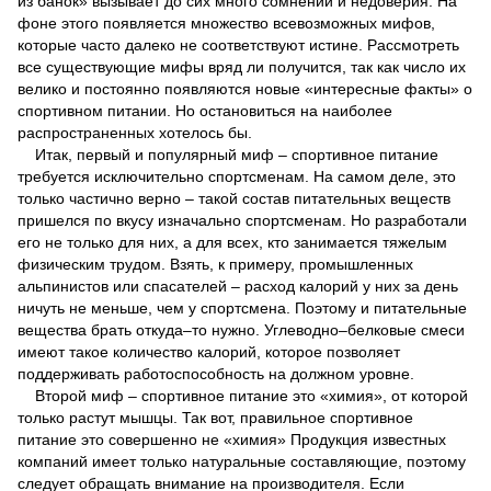
из банок» вызывает до сих много сомнений и недоверия. На
фоне этого появляется множество всевозможных мифов,
которые часто далеко не соответствуют истине. Рассмотреть
все существующие мифы вряд ли получится, так как число их
велико и постоянно появляются новые «интересные факты» о
спортивном питании. Но остановиться на наиболее
распространенных хотелось бы.
Итак, первый и популярный миф – спортивное питание
требуется исключительно спортсменам. На самом деле, это
только частично верно – такой состав питательных веществ
пришелся по вкусу изначально спортсменам. Но разработали
его не только для них, а для всех, кто занимается тяжелым
физическим трудом. Взять, к примеру, промышленных
альпинистов или спасателей – расход калорий у них за день
ничуть не меньше, чем у спортсмена. Поэтому и питательные
вещества брать откуда–то нужно. Углеводно–белковые смеси
имеют такое количество калорий, которое позволяет
поддерживать работоспособность на должном уровне.
Второй миф – спортивное питание это «химия», от которой
только растут мышцы. Так вот, правильное спортивное
питание это совершенно не «химия» Продукция известных
компаний имеет только натуральные составляющие, поэтому
следует обращать внимание на производителя. Если