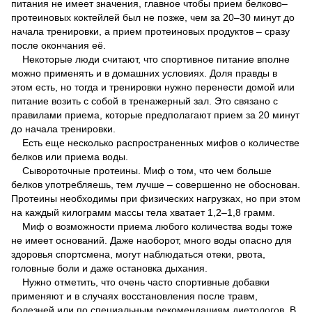
питания не имеет значения, главное чтобы прием белково–
протеиновых коктейлей был не позже, чем за 20–30 минут до
начала тренировки, а прием протеиновых продуктов – сразу
после окончания её.
Некоторые люди считают, что спортивное питание вполне
можно применять и в домашних условиях. Доля правды в
этом есть, но тогда и тренировки нужно перенести домой или
питание возить с собой в тренажерный зал. Это связано с
правилами приема, которые предполагают прием за 20 минут
до начала тренировки.
Есть еще несколько распространенных мифов о количестве
белков или приема воды.
Сывороточные протеины. Миф о том, что чем больше
белков употребляешь, тем лучше – совершенно не обоснован.
Протеины необходимы при физических нагрузках, но при этом
на каждый килограмм массы тела хватает 1,2–1,8 грамм.
Миф о возможности приема любого количества воды тоже
не имеет оснований. Даже наоборот, много воды опасно для
здоровья спортсмена, могут наблюдаться отеки, рвота,
головные боли и даже остановка дыхания.
Нужно отметить, что очень часто спортивные добавки
применяют и в случаях восстановления после травм,
болезней или по специальным рекомендациям диетологов. В