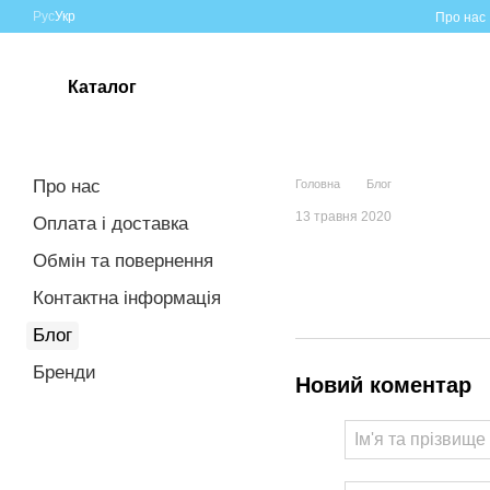
Перейти до основного контенту
Рус
Укр
Про нас
Каталог
Про нас
Головна
Блог
13 травня 2020
Оплата і доставка
Обмін та повернення
Контактна інформація
Блог
Бренди
Новий коментар