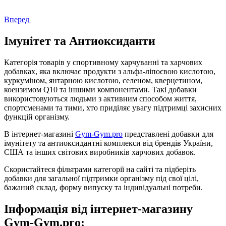
Вперед
Імунітет та Антиоксиданти
Категорія товарів у спортивному харчуванні та харчових
добавках, яка включає продукти з альфа-ліпоєвою кислотою,
куркуміном, янтарною кислотою, селеном, кверцетином,
коензимом Q10 та іншими компонентами. Такі добавки
використовуються людьми з активним способом життя,
спортсменами та тими, хто приділяє увагу підтримці захисних
функцій організму.
В інтернет-магазині
Gym-Gym.pro
представлені добавки для
імунітету та антиоксидантні комплекси від брендів України,
США та інших світових виробників харчових добавок.
Скористайтеся фільтрами категорії на сайті та підберіть
добавки для загальної підтримки організму під свої цілі,
бажаний склад, форму випуску та індивідуальні потреби.
Інформація від інтернет-магазину
Gym-Gym.pro: