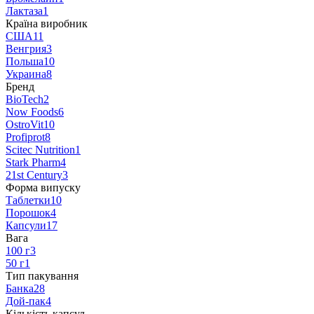
Лактаза
1
Країна виробник
США
11
Венгрия
3
Польша
10
Украина
8
Бренд
BioTech
2
Now Foods
6
OstroVit
10
Profiprot
8
Scitec Nutrition
1
Stark Pharm
4
21st Century
3
Форма випуску
Таблетки
10
Порошок
4
Капсули
17
Вага
100 г
3
50 г
1
Тип пакування
Банка
28
Дой-пак
4
Кількість капсул