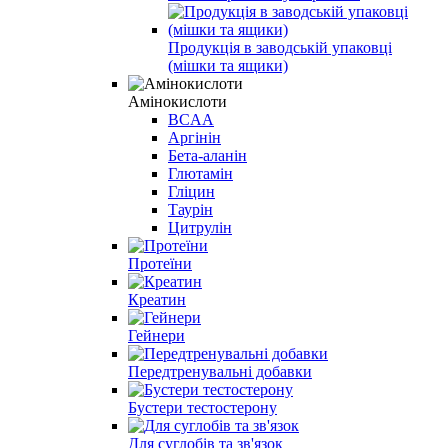
Продукція в заводській упаковці
(мішки та ящики)
Амінокислоти
BCAA
Аргінін
Бета-аланін
Глютамін
Гліцин
Таурін
Цитрулін
Протеїни
Креатин
Гейнери
Передтренувальні добавки
Бустери тестостерону
Для суглобів та зв'язок