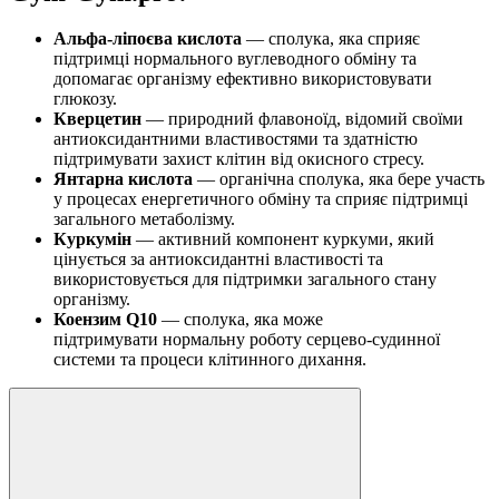
Альфа-ліпоєва кислота
— сполука, яка сприяє
підтримці нормального вуглеводного обміну та
допомагає організму ефективно використовувати
глюкозу.
Кверцетин
— природний флавоноїд, відомий своїми
антиоксидантними властивостями та здатністю
підтримувати захист клітин від окисного стресу.
Янтарна кислота
— органічна сполука, яка бере участь
у процесах енергетичного обміну та сприяє підтримці
загального метаболізму.
Куркумін
— активний компонент куркуми, який
цінується за антиоксидантні властивості та
використовується для підтримки загального стану
організму.
Коензим Q10
— сполука, яка може
підтримувати нормальну роботу серцево-судинної
системи та процеси клітинного дихання.