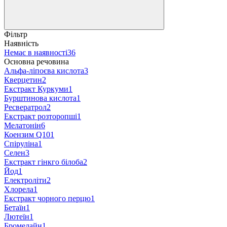
Фільтр
Наявність
Немає в наявності
36
Основна речовина
Альфа-ліпоєва кислота
3
Кверцетин
2
Екстракт Куркуми
1
Бурштинова кислота
1
Ресвератрол
2
Екстракт розторопші
1
Мелатонін
6
Коензим Q10
1
Спіруліна
1
Селен
3
Екстракт гінкго білоба
2
Йод
1
Електроліти
2
Хлорела
1
Екстракт чорного перцю
1
Бетаїн
1
Лютеїн
1
Бромелайн
1