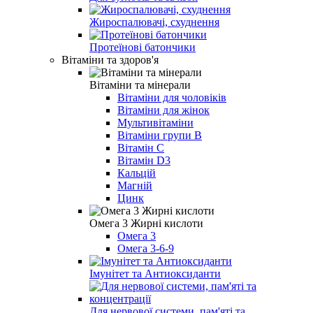
Жироспалювачі, схуднення
Протеїнові батончики
Вітаміни та здоров'я
Вітаміни та мінерали
Вітаміни для чоловіків
Вітаміни для жінок
Мультивітаміни
Вітаміни групи B
Вітамін C
Вітамін D3
Кальцій
Магній
Цинк
Омега 3 Жирні кислоти
Омега 3
Омега 3-6-9
Імунітет та Антиоксиданти
Для нервової системи, пам'яті та