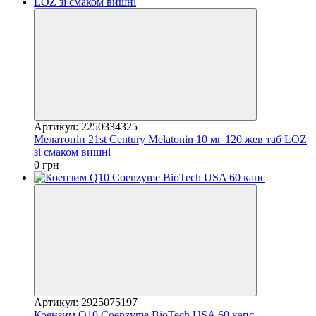
Артикул: 2250334325
Мелатонін 21st Century Melatonin 10 мг 120 жев таб LOZ
зі смаком вишні
0 грн
Артикул: 2925075197
Коензим Q10 Coenzyme BioTech USA 60 капс