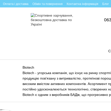
Оплата і доставка
Обмін та повернення
Контактна інформація
Блог
063
С
Biotech
Biotech - угорська компанія, що існує на ринку спортпі
продукцію пов'язану з витривалістю, протеїнові порошк
високим вмістом активних компонентів. Асортимент пр
постійно удосконалюються технологічно, створених на
Biotech є одним з виробників БАДів, що прогресивно
країн. Усі члени команди підприємства забезпечують в
навчальних програмах, які проходять іспит у галузі х