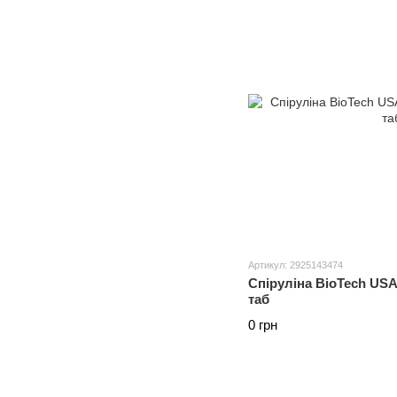
Артикул: 2925143474
Спіруліна BioTech USA 
таб
0 грн