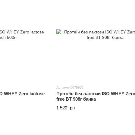
Артикул: 8076938
SO WHEY Zero lactose
Протеїн без лактози ISO WHEY Zero
free BT 908г банка
1 520 грн