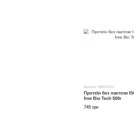
Артикул: 489913013
Протеїн без лактози I
free Bio Tech 500г
745 грн