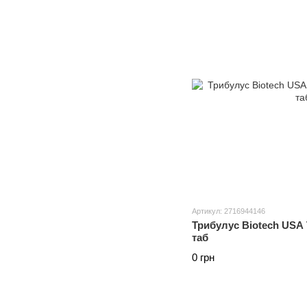
Артикул: 2716944146
Трибулус Biotech USA T
таб
0 грн