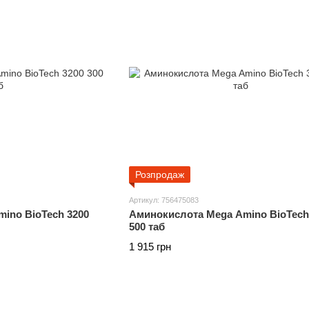
Розпродаж
Артикул: 756475083
ino BioTech 3200
Аминокислота Mega Amino BioTech
500 таб
1 915 грн