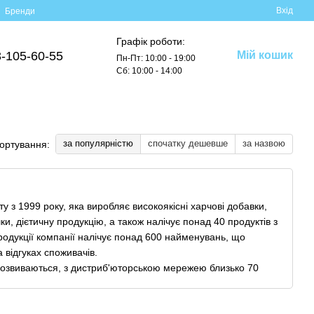
Вхід
Бренди
Графік роботи:
-105-60-55
Мій кошик
Пн-Пт: 10:00 - 19:00
Сб: 10:00 - 14:00
за популярністю
спочатку дешевше
за назвою
ортування:
ту з 1999 року, яка виробляє високоякісні харчові добавки,
и, дієтичну продукцію, а також налічує понад 40 продуктів з
одукції компанії налічує понад 600 найменувань, що
 відгуках споживачів.
 розвиваються, з дистриб'юторською мережею близько 70
исоку якість обслуговування та беруть участь у різних
арчування та харчових добавок для спортивних цілей.