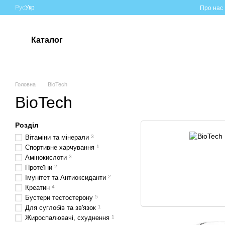
Перейти до основного контенту
Рус
Укр
Про нас
Каталог
Головна
BioTech
BioTech
Розділ
Вітаміни та мінерали
3
Спортивне харчування
1
Амінокислоти
3
Протеїни
2
Імунітет та Антиоксиданти
2
Креатин
4
Бустери тестостерону
5
Для суглобів та зв'язок
1
Жироспалювачі, схуднення
1