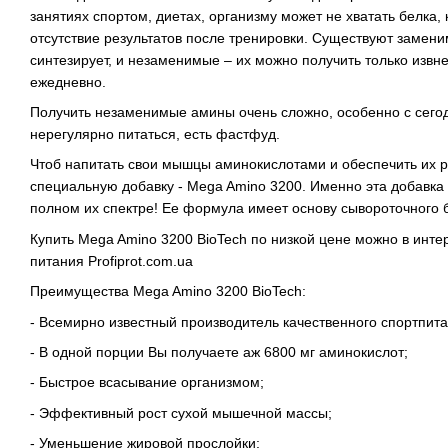
занятиях спортом, диетах, организму может не хватать белка,
отсутствие результатов после тренировки. Существуют замен
синтезирует, и незаменимые – их можно получить только извне.
ежедневно.
Получить незаменимые амины очень сложно, особенно с сего
нерегулярно питаться, есть фастфуд.
Чтоб напитать свои мышцы аминокислотами и обеспечить их ро
специальную добавку - Mega Amino 3200. Именно эта добавк
полном их спектре! Ее формула имеет основу сывороточного б
Купить Mega Amino 3200 BioTech по низкой цене можно в инт
питания Profiprot.com.uа
Преимущества Mega Amino 3200 BioTech:
- Всемирно известный производитель качественного спортпита
- В одной порции Вы получаете аж 6800 мг аминокислот;
- Быстрое всасывание организмом;
- Эффективный рост сухой мышечной массы;
- Уменьшение жировой прослойки;