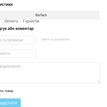
истики
BioTech
Оплата
Гарантія
дгук або коментар
Увійти за допомогою
іть товар
адіслати