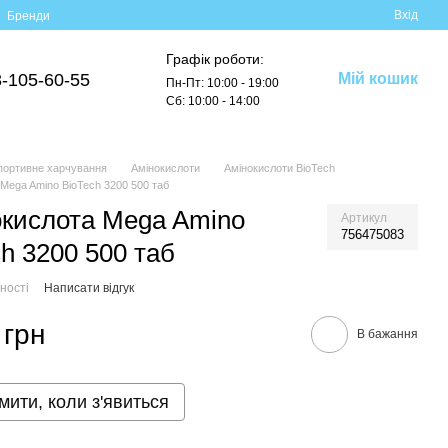
Вхід
Бренди
Графік роботи:
-105-60-55
Мій кошик
Пн-Пт: 10:00 - 19:00
Сб: 10:00 - 14:00
портивне харчування
Амінокислоти
Амінокислоти BioTech
Mega Amino BioTech 3200 500 таб
кислота Mega Amino
Артикул
756475083
h 3200 500 таб
ності
Написати відгук
 грн
В бажання
мити, коли з'явиться