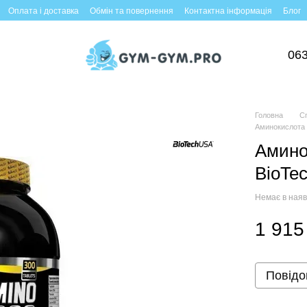
Оплата і доставка
Обмін та повернення
Контактна інформація
Блог
063
Головна
С
Аминокислота 
Амино
BioTec
Немає в наяв
1 915
Повідо