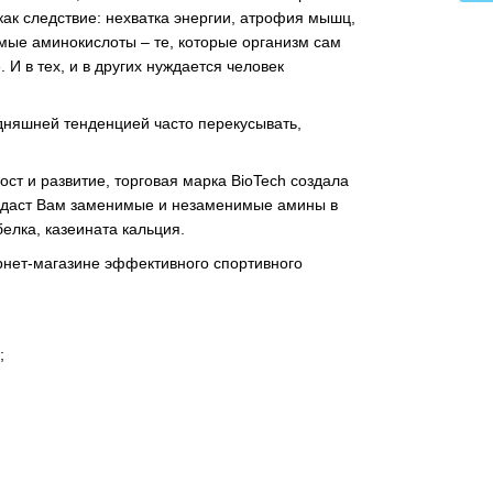
 как следствие: нехватка энергии, атрофия мышц,
имые аминокислоты – те, которые организм сам
 И в тех, и в других нуждается человек
дняшней тенденцией часто перекусывать,
ст и развитие, торговая марка BioTech создала
а даст Вам заменимые и незаменимые амины в
елка, казеината кальция.
ернет-магазине эффективного спортивного
;