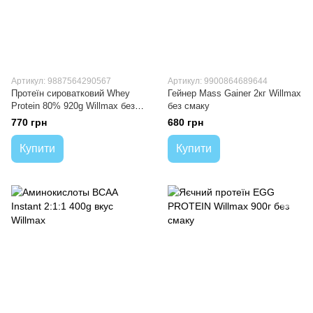
Артикул: 9887564290567
Артикул: 9900864689644
Протеїн сироватковий Whey
Гейнер Mass Gainer 2кг Willmax
Protein 80% 920g Willmax без
без смаку
смаку
770 грн
680 грн
Купити
Купити