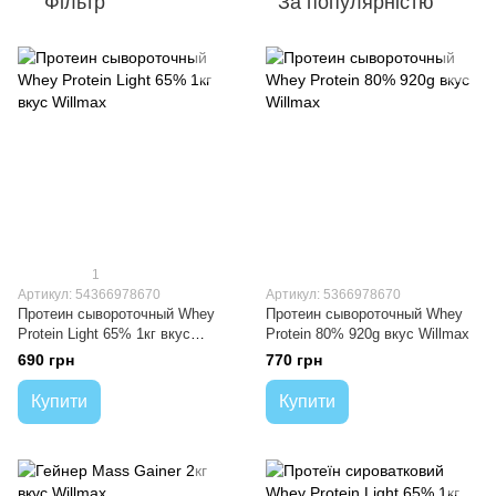
Фільтр
За популярністю
1
Артикул: 54366978670
Артикул: 5366978670
Протеин сывороточный Whey
Протеин сывороточный Whey
Protein Light 65% 1кг вкус
Protein 80% 920g вкус Willmax
Willmax
690 грн
770 грн
Купити
Купити