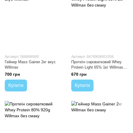
Артикул: 568898990
Артикул: 6678909003356
Гейнер Mass Gainer 2кг вкус
Протеїн сироватковий Whey
Willmax
Protein Light 65% 1кг Willmax
без смаку
700 грн
670 грн
Купити
Купити