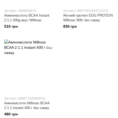
Артикул: 4366999870
Артикул: 89977653844722456
Аминокислоты BCAA Instant
Яєчний протеїн EGG PROTEIN
2:1:1 400g вкус Willmax
Willmax 900г без смаку
510 грн
830 грн
Артикул: 998877400869563
Амінокислоти Willmax BCAA
2:1:1 Instant 400 г без смаку
480 грн