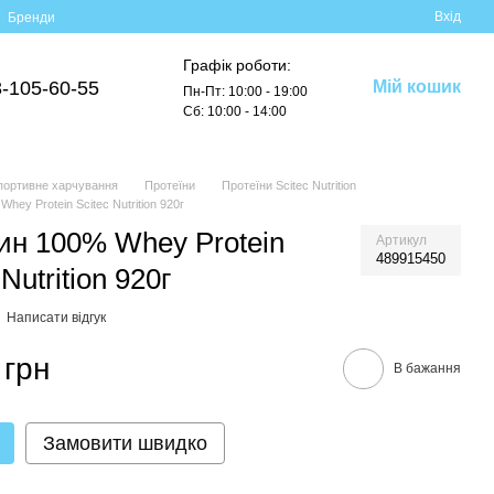
Вхід
Бренди
Графік роботи:
-105-60-55
Мій кошик
Пн-Пт: 10:00 - 19:00
Сб: 10:00 - 14:00
портивне харчування
Протеїни
Протеїни Scitec Nutrition
hey Protein Scitec Nutrition 920г
ин 100% Whey Protein
Артикул
489915450
 Nutrition 920г
Написати відгук
 грн
В бажання
Замовити швидко