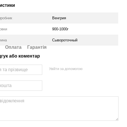
истики
иробник
Венгрия
овки
900-1000г
еина
Сывороточный
Оплата
Гарантія
дгук або коментар
Увійти за допомогою