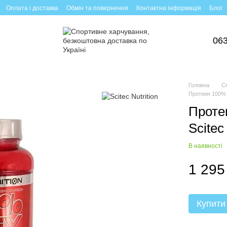
Оплата і доставка
Обмін та повернення
Контактна інформація
Блог
063
Головна
С
Протеин 100% W
Проте
Scitec
В наявності
1 295
Купити