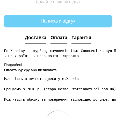
Додайте перший відгук
Написати відгук
Доставка
Оплата
Гарантія
По Харківу  - кур'єр, самовивіз (смт Солоницівка вул.П
- По Україні  - Нова пошта, Укрпошта 
Подробиці
Оплата кур'єру або післяплата.
Наявність фізичної адреси у м.Харків

Працюємо з 2010 р. (стара назва Proteinnatural.com.ua)

Можливість обміну та повернення відповідно до умов, до