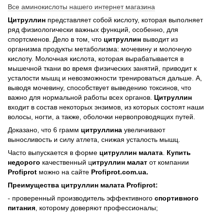
Все аминокислоты нашего интернет магазина
Цитруллин
представляет собой кислоту, которая выполняет
ряд физиологически важных функций, особенно, для
спортсменов. Дело в том, что
цитруллин
выводит из
организма продукты метаболизма: мочевину и молочную
кислоту. Молочная кислота, которая вырабатывается в
мышечной ткани во время физических занятий, приводит к
усталости мышц и невозможности тренироваться дальше. А,
выводя мочевину, способствует выведению токсинов, что
важно для нормальной работы всех органов.
Цитруллин
входит в состав некоторых энзимов, из которых состоят наши
волосы, ногти, а также, оболочки нервопроводящих путей.
Доказано, что 6 грамм
цитруллина
увеличивают
выносливость и силу атлета, снижая усталость мышц.
Часто выпускается в форме
цитруллин малата
.
Купить
недорого
качественный ц
итруллин малат
от компании
Profiprot
можно на сайте
Profiprot.
com.
ua.
Преимущества цитруллин малата
Profiprot:
- проверенный производитель эффективного
спортивного
питания
, которому доверяют профессионалы;