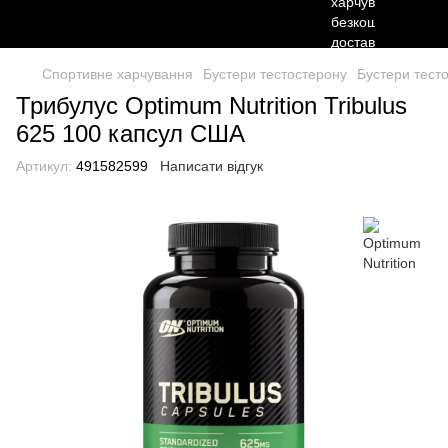
Спортивне харчування
Бустери тестостерону
Бустери тесто
Трибулус Optimum Nutrition Tribulus
625 100 капсул США
Артикул:
491582599
Написати відгук