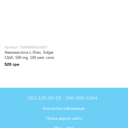
Артикул: 78899895434567
Амінокислота L-Лізін, Solgar
США, 500 mg, 100 капс скло
520 грн
063-105-60-55
096-900-4344
Контактна інформація
Повна версія сайту