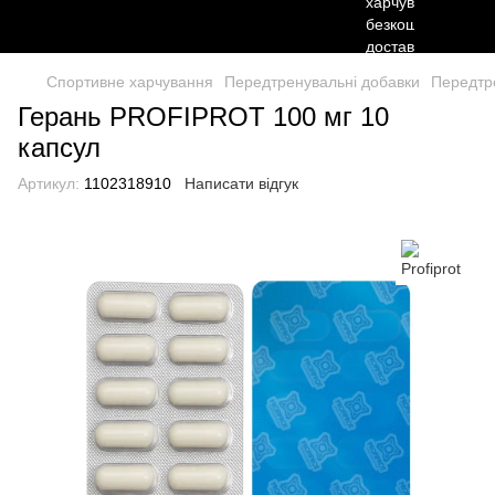
Спортивне харчування
Передтренувальні добавки
Передтре
Герань PROFIPROT 100 мг 10
капсул
Артикул:
1102318910
Написати відгук