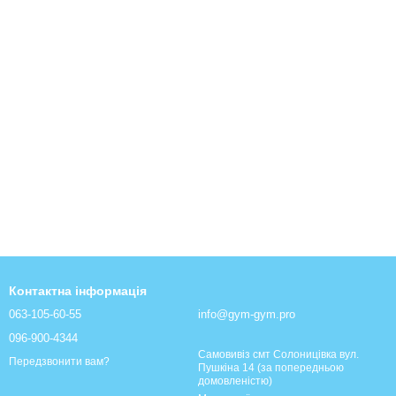
Контактна інформація
063-105-60-55
info@gym-gym.pro
096-900-4344
Самовивіз смт Солоницівка вул.
Передзвонити вам?
Пушкіна 14 (за попередньою
домовленістю)