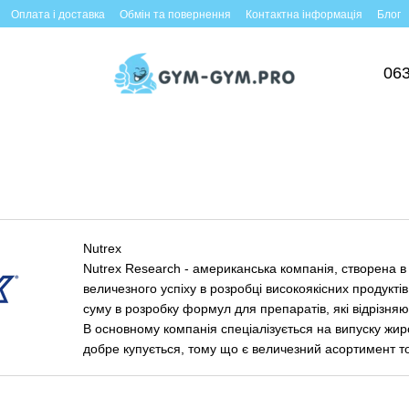
Оплата і доставка
Обмін та повернення
Контактна інформація
Блог
063
Nutrex
Nutrex Research - американська компанія, створена 
величезного успіху в розробці високоякісних продукті
суму в розробку формул для препаратів, які відрізн
В основному компанія спеціалізується на випуску жир
добре купується, тому що є величезний асортимент тов
ефективний результат.