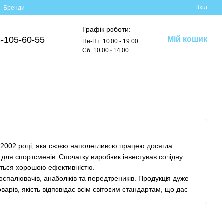
Вхід
Бренди
Графік роботи:
-105-60-55
Мій кошик
Пн-Пт: 10:00 - 19:00
Сб: 10:00 - 14:00
в 2002 році, яка своєю наполегливою працею досягла
в для спортсменів. Спочатку виробник інвестував солідну
яються хорошою ефективністю.
оспалювачів, анаболіків та передтреників. Продукція дуже
арів, якість відповідає всім світовим стандартам, що дає