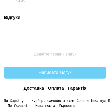
1.4 МБ
PDF
Відгуки
Додайте перший відгук
Написати відгук
Доставка
Оплата
Гарантія
По Харківу  - кур'єр, самовивіз (смт Солоницівка вул.П
- По Україні  - Нова пошта, Укрпошта 