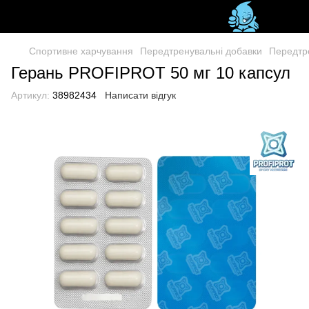
Спортивне харчування
Передтренувальні добавки
Передтре
Герань PROFIPROT 50 мг 10 капсул
Артикул:
38982434
Написати відгук