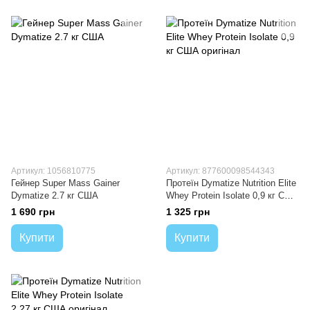
Артикул: 1056810775
Артикул: 877600098544343
Гейнер Super Mass Gainer
Протеїн Dymatize Nutrition Elite
Dymatize 2.7 кг США
Whey Protein Isolate 0,9 кг США
оригінал
1 690 грн
1 325 грн
Купити
Купити