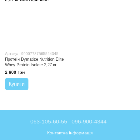
Артикул: 99007787565544345
Протеїн Dymatize Nutrition Elite
Whey Protein Isolate 2,27 кг
США оригінал
2 600 грн
Купити
063-105-60-55
096-900-4344
Контактна інформація