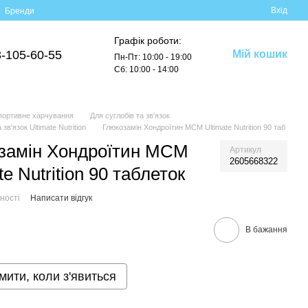
Вхід
Бренди
Графік роботи:
-105-60-55
Мій кошик
Пн-Пт: 10:00 - 19:00
Сб: 10:00 - 14:00
портивне харчування
Для суглобів та зв'язок
 зв'язок Ultimate Nutrition
Глюкозамін Хондроїтин МСМ Ultimate Nutrition 90 таб
замін Хондроїтин МСМ
Артикул
2605668322
te Nutrition 90 таблеток
ності
Написати відгук
В бажання
мити, коли з'явиться