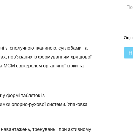
Оцін
ні зі сполучною тканиною, суглобами та
Н
сах, пов’язаних із формуванням хрящової
, а МСМ є джерелом органічної сірки та
 у формі таблеток із
мки опорно-рухової системи. Упаковка
 навантажень, тренувань і при активному