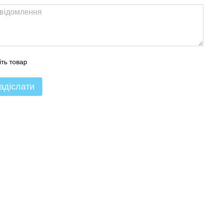
іть товар
адіслати