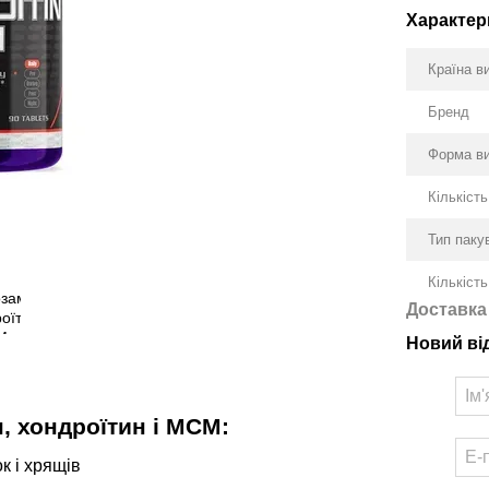
Характер
Країна в
Бренд
Форма в
Кількіст
Тип паку
Кількість
Доставка
Новий ві
, хондроїтин і МСМ:
к і хрящів