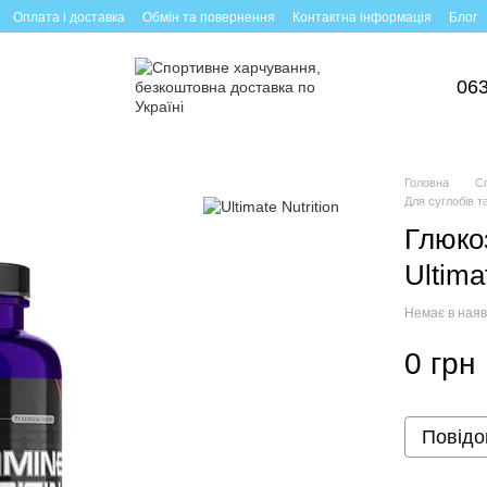
Оплата і доставка
Обмін та повернення
Контактна інформація
Блог
063
Головна
С
Для суглобів та
Глюко
Ultima
Немає в наяв
0 грн
Повідо