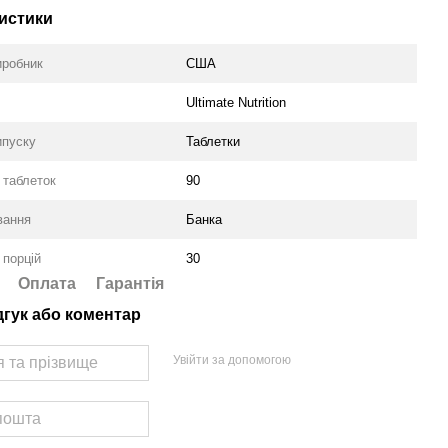
истики
иробник
США
Ultimate Nutrition
ипуску
Таблетки
ь таблеток
90
вання
Банка
 порцій
30
Оплата
Гарантія
дгук або коментар
Увійти за допомогою