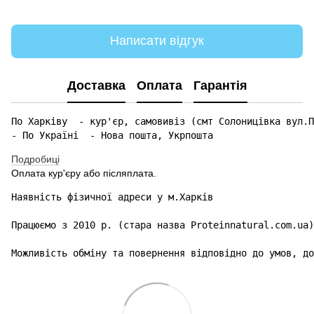
Написати відгук
Доставка
Оплата
Гарантія
По Харківу  - кур'єр, самовивіз (смт Солоницівка вул.П
- По Україні  - Нова пошта, Укрпошта 
Подробиці
Оплата кур'єру або післяплата.
Наявність фізичної адреси у м.Харків

Працюємо з 2010 р. (стара назва Proteinnatural.com.ua)

Можливість обміну та повернення відповідно до умов, до