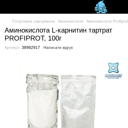
Спортивне харчування
Амінокислоти
Амінокислоти Profipro
Аминокислота L-карнитин тартрат
PROFIPROT, 100г
Артикул:
38982917
Написати відгук