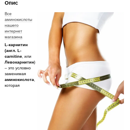
Опис
Все
аминокислоты
нашего
интернет
магазина
L-карнитин
(англ. L-
carnitine
, или
Левокарнитин
)
– это условно
заменимая
аминокислота
,
которая