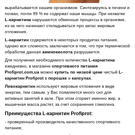
вырабатывается нашим организмом. Синтезируясь в печени и
почках, почти 99 % ее содержат наши мышцы. При нехватке
L-карнитина
нарушаются обменные процессы в организме,
из-за чего начинают откладываться про запас жировые
отложения.
L-карнитин
содержится в некоторых продуктах питания,
однако вся сложность заключается в том, что при термической
обработке данная
аминокислота
разрушается.
Для получения необходимого количества
L-карнитина
ежедневно, в магазине
спортивного питания
Profiprot.
com.
ua
можно
купить по низкой цене
чистый
L-
карнитин
Profiprot
в
порошке
и
капсулах
.
Левокарнитин
используют жировые отложения в виде
энергии, тем самым, у Вас появляется много сил для
активных занятий в зале. При этом сгорает именно жир, а
мышечная масса растет, за счет сохранения гликогена.
Преимущества L-карнитин
Profiprot:
- проверенный производитель качественного спортивного
питания;