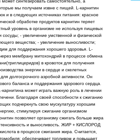
 может синтезировать самостоятельно, а
торые мы получаем извне с пищей. L-карнитин
ок и в следующих источниках питания: красное
ической обработке продуктов карнитин теряет
атный уровень в организме не используя пищевых
и сосуды; - увеличение умственной и физической
ующего вещества; - увеличение выносливости;
одим для поддержания хорошего здоровья. L-
через мембрану митохондрий в процессе обмена
ни(триглицеридов) в кровоток для получения
оизводства энергии в сердце и скелетных
 для долгосрочного аэробной активности. Он
ового баланса и поддержания здорового сердца.
L-карнитина может играть важную роль в лечении
 печени. Благодаря своей способности к сжиганию
ющих подчеркнуть свою мускулатуру хорошим
нергию, стимулируя сжигание организмом
арнитин позволяет организму сжигать больше жира
 интенсивность и выносливость. ЖИР + КИСЛОРОД
кислота в процессе сжигания жира. Считается,
автомобиля: обеспечивает топливом и повышает