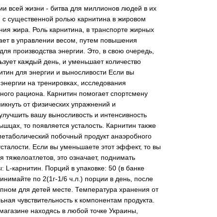
и всей жизни - битва для миллионов людей в их
и с существенной ролью карнитина в жировом
ния жира. Роль карнитина, в транспорте жирных
гает в управлении весом, путем повышения
для производства энергии. Это, в свою очередь,
ьзует каждый день, и уменьшает количество
нитин для энергии и выносливости Если вы
 энергии на тренировках, исследования
вного рациона. Карнитин помогает спортсмену
никнуть от физических упражнений и
 улучшить вашу выносливость и интенсивность
ышцах, то появляется усталость. Карнитин также
 метаболический побочный продукт анаэробного
сталости. Если вы уменьшаете этот эффект, то вы
 тяжелоатлетов, это означает, поднимать
 L-карнитин. Порций в упаковке: 50 (в банке
нимайте по 2(1г-1/6 ч.л.) порции в день, после
упном для детей месте. Температура хранения от
ьная чувствительность к компонентам продукта.
агазине находясь в любой точке Украины,