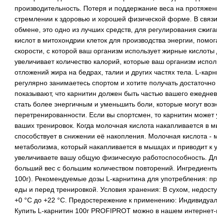
производительность. Потеря и поддержание веса на протяжени
стремлении к здоровью и хорошей физической форме. В связ
обмене, это одно из лучших средств, для регулирования сжига
кислот в митохондрии клеток для производства энергии, помо
скорости, с которой ваш организм использует жирные кислоты 
увеличивает количество калорий, которые ваш организм испол
отложений жира на бедрах, талии и других частях тела. L-кар
регулярно занимаетесь спортом и хотите получать достаточно
показывают, что карнитин должен быть частью вашего ежедне
стать более энергичным и уменьшить боли, которые могут воз
перетренированности. Если вы спортсмен, то карнитин может
ваших тренировок. Когда молочная кислота накапливается в м
способствует в снижении её накопления. Молочная кислота -
метаболизма, который накапливается в мышцах и приводит к у
увеличиваете вашу общую физическую работоспособность. Для
больший вес с большим количеством повторений. Ингредиенты:
100г). Рекомендуемые дозы L-карнитина для употребления: при
еды и перед тренировкой. Условия хранения: В сухом, недост
+0 °С до +22 °С. Предостережение к применению: Индивидуал
Купить L-карнитин 100г PROFIPROT можно в нашем интернет-м