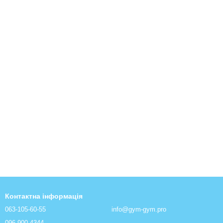
Контактна інформація
063-105-60-55
info@gym-gym.pro
096-900-4344