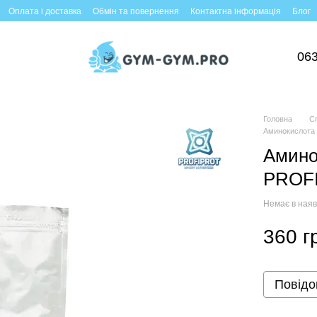
Оплата і доставка
Обмін та повернення
Контактна інформація
Блог
063
Головна
С
Аминокислота
Амино
PROF
Немає в наяв
360 г
Повідо