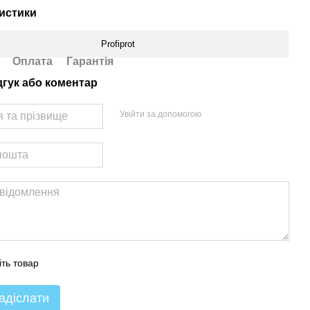
истики
Profiprot
Оплата
Гарантія
дгук або коментар
Увійти за допомогою
іть товар
адіслати