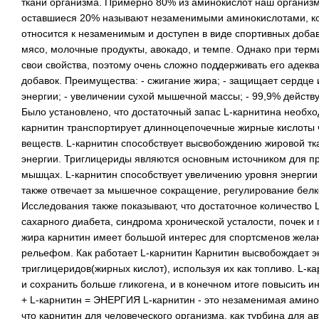
ткани организма. Примерно 80% из аминокислот наш организм
оставшиеся 20% называют незаменимыми аминокислотами, ко
относится к незаменимым и доступен в виде спортивных добав
мясо, молочные продукты, авокадо, и темпе. Однако при терм
свои свойства, поэтому очень сложно поддерживать его адекв
добавок. Преимущества: - сжигание жира; - защищает сердце 
энергии; - увеличении сухой мышечной массы; - 99,9% действ
Было установлено, что достаточный запас L-карнитина необх
карнитин транспортирует длинноцепочечные жирные кислоты 
веществ. L-карнитин способствует высвобождению жировой тка
энергии. Триглицериды являются основным источником для пр
мышцах. L-карнитин способствует увеличению уровня энергии
также отвечает за мышечное сокращение, регулирование белк
Исследования также показывают, что достаточное количество 
сахарного диабета, синдрома хронической усталости, почек и
жира карнитин имеет большой интерес для спортсменов жела
рельефом. Как работает L-карнитин Карнитин высвобождает э
триглицеридов(жирных кислот), используя их как топливо. L-к
и сохранить больше гликогена, и в конечном итоге повысить
+ L-карнитин = ЭНЕРГИЯ L-карнитин - это незаменимая амино
что карнитин для человеческого организма, как турбина для 