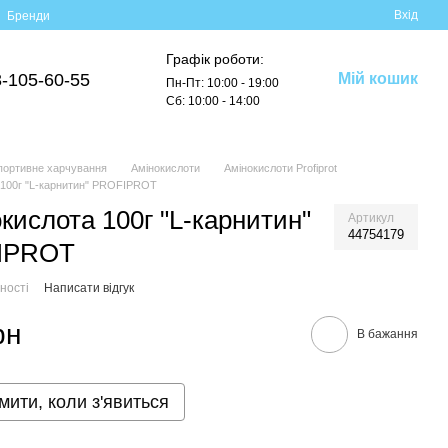
Вхід
Бренди
Графік роботи:
-105-60-55
Мій кошик
Пн-Пт: 10:00 - 19:00
Сб: 10:00 - 14:00
портивне харчування
Амінокислоти
Амінокислоти Profiprot
 100г "L-карнитин" PROFIPROT
кислота 100г "L-карнитин"
Артикул
44754179
IPROT
ності
Написати відгук
рн
В бажання
мити, коли з'явиться