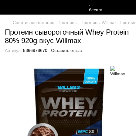
Спортивное питание
Протеины
Протеины Willmax
Протеин
Протеин сывороточный Whey Protein
80% 920g вкус Willmax
Артикул:
5366978670
Оставить отзыв