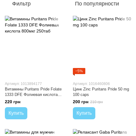
Фильтр
По популярности
−5%
Артикул: 1013894177
Артикул: 1016460806
Витамины Puritans Pride Folate
Цинк Zinc Puritans Pride 50 mg
1333 DFE Фолиевая кислота
100 caps
800мкг 250таб
220 грн
200 грн
210 грн
Купить
Купить