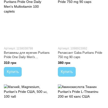
Артикул: 1158038798
Артикул: 1098915992
Витамины для мужчин Puritans
Релаксант Gaba Puritans Pride
Pride One Daily Men's
750 mg 90 caps
Multivitamin 100 caplets
310 грн
380 грн
Купить
Купить