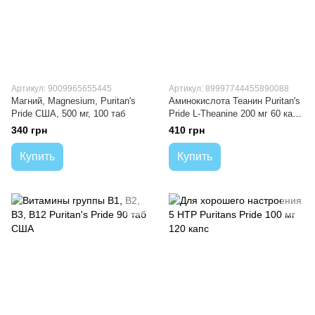
Артикул: 9009965655445
Артикул: 89997744455890088
Магний, Magnesium, Puritan's
Аминокислота Теанин Puritan's
Pride США, 500 мг, 100 таб
Pride L-Theanine 200 мг 60 капс
США
340 грн
410 грн
Купить
Купить