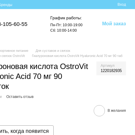
Вход
Бренды
График работы:
3-105-60-55
Мой заказ
Пн-Пт: 10:00-19:00
Сб: 10:00-14:00
портивное питание
Для суставов и связок
 связок OstroVit
Гиалуроновая кислота OstroVit Hyaluronic Acid 70 мг 90 таб
роновая кислота OstroVit
Артикул
1220182935
onic Acid 70 мг 90
ток
ии
Оставить отзыв
В желания
ть, когда появится