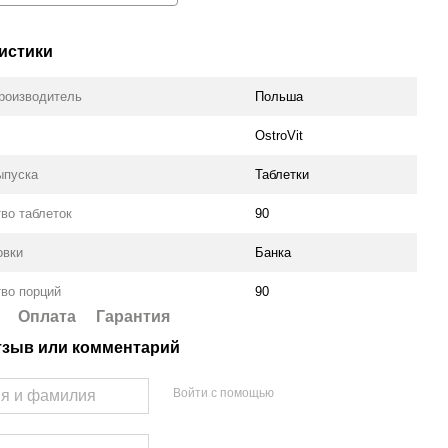
истики
роизводитель
Польша
OstroVit
ыпуска
Таблетки
во таблеток
90
овки
Банка
во порций
90
Оплата
Гарантия
тзыв или комментарий
Войти с помощью