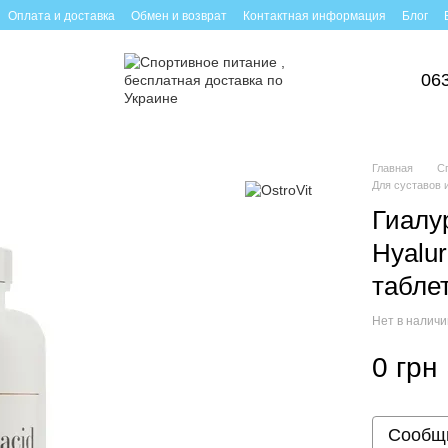
Оплата и доставка
Обмен и возврат
Контактная информация
Блог
06
Главная
С
Для суставов и
Гиалу
Hyalur
табле
Нет в налич
0 грн
Сообщи