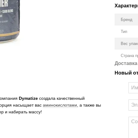
Характер
Бренд
Тип
Вес упак
Страна п
Доставка
Новый о
 компания
Dymatize
создала качественный
порция насыщает вас
аминокислотами
, а также вы
ер и набирать массу!