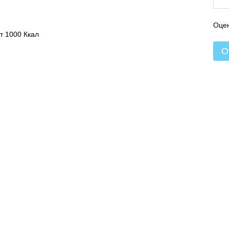
Оцен
т 1000 Ккал
О