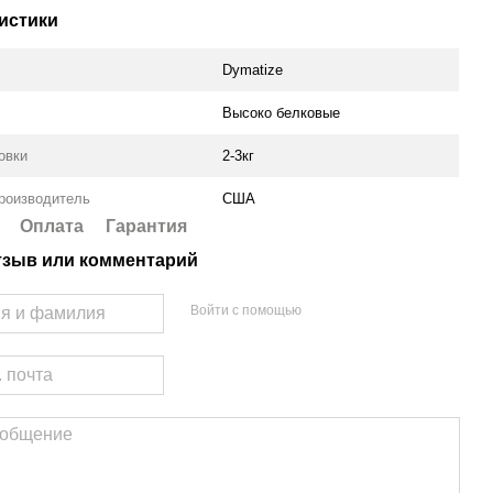
истики
Dymatize
Высоко белковые
овки
2-3кг
роизводитель
США
Оплата
Гарантия
тзыв или комментарий
Войти с помощью