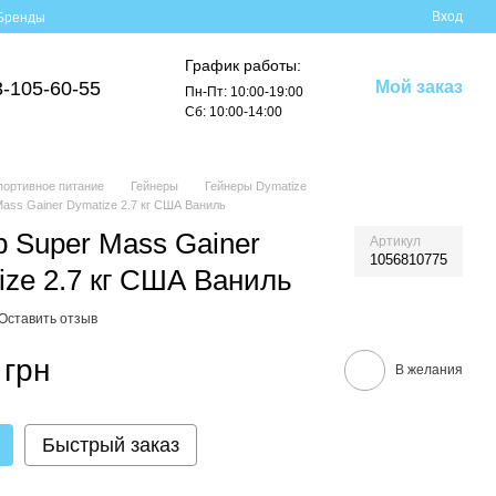
Вход
Бренды
График работы:
3-105-60-55
Мой заказ
Пн-Пт: 10:00-19:00
Сб: 10:00-14:00
портивное питание
Гейнеры
Гейнеры Dymatize
Mass Gainer Dymatize 2.7 кг США Ваниль
р Super Mass Gainer
Артикул
1056810775
ize 2.7 кг США Ваниль
Оставить отзыв
 грн
В желания
Быстрый заказ