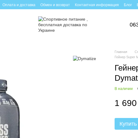
Оплата и доставка
Обмен и возврат
Контактная информация
Блог
06
Главная
С
Гейнер Super 
Гейне
Dymat
В наличии
1 690
Купить