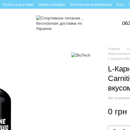
Оплата и доставка
Обмен и возврат
Контактная информация
Блог
06
Главная
С
Жиросжигатели
L-Карнитин Bio
L-Кар
Сarnit
вкусо
Нет в налич
0 грн