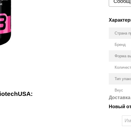
Сообщи
Характер
Страна п
Бренд
Форма в
Количест
Тип упак
Вкус
iotechUSA:
Доставка
Новый о