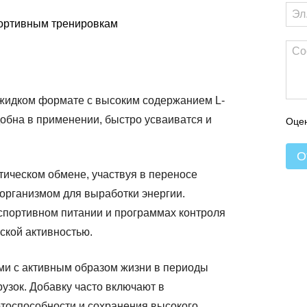
портивным тренировкам
 жидком формате с высоким содержанием L-
обна в применении, быстро усваиватся и
Оцен
О
тическом обмене, участвуя в переносе
я организмом для выработки энергии.
спортивном питании и программах контроля
ской активностью.
ми с активным образом жизни в периоды
узок. Добавку часто включают в
тоспособности и сохранения высокого