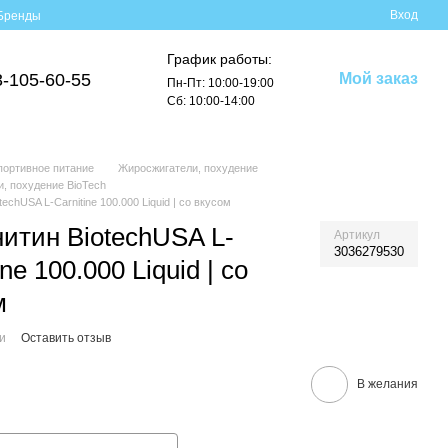
Вход
Бренды
График работы:
3-105-60-55
Мой заказ
Пн-Пт: 10:00-19:00
Сб: 10:00-14:00
портивное питание
Жиросжигатели, похудение
, похудение BioTech
techUSA L-Сarnitine 100.000 Liquid | со вкусом
нитин BiotechUSA L-
Артикул
3036279530
ine 100.000 Liquid | со
м
ии
Оставить отзыв
В желания