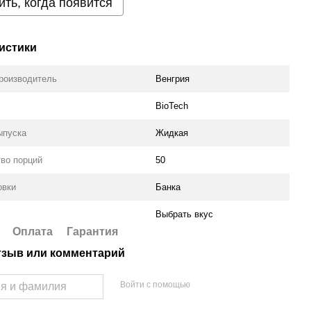
ть, когда появится
истики
роизводитель
Венгрия
BioTech
ыпуска
Жидкая
во порций
50
овки
Банка
Выбрать вкус
Оплата
Гарантия
тзыв или комментарий
Войти с помощью