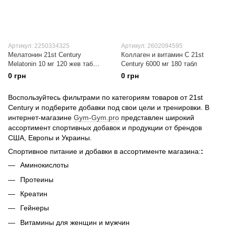
Артикул: 2250334325
Артикул: 2602094595
Мелатонин 21st Century
Коллаген и витамин С 21st
Melatonin 10 мг 120 жев таб
Century 6000 мг 180 табл
LOZ со вкусом вишни
0 грн
0 грн
Воспользуйтесь фильтрами по категориям товаров от 21st
Century и подберите добавки под свои цели и тренировки. В
интернет-магазине
Gym-Gym.pro
представлен широкий
ассортимент спортивных добавок и продукции от брендов
США, Европы и Украины.
Спортивное питание и добавки в ассортименте магазина:
:
Аминокислоты
Протеины
Креатин
Гейнеры
Витамины для женщин и мужчин