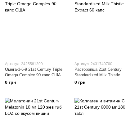
Артикул: 2425581309
Артикул: 2431740700
Омега-3-6-9 21st Century Triple
Расторопша 21st Century
Omega Complex 90 капс США
Standardized Milk Thistle
Extract 60 капс
0 грн
0 грн